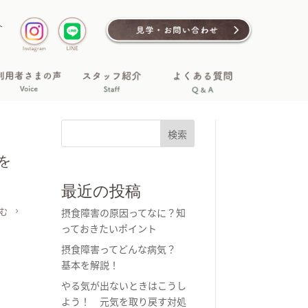
介
検索
を
最近の投稿
摂食障害の原因ってなに？知
む
っておきたいポイント
摂食障害ってどんな病気？
基本を解説！
やる気が出ないときはこうし
よう！ 元気を取り戻す対処