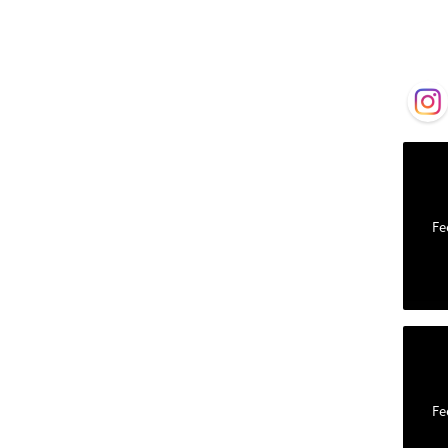
Fe
Fe