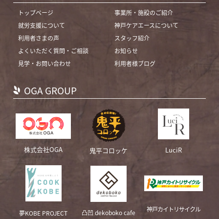
トップページ
事業所・施設のご紹介
就労支援について
神戸ケアエースについて
利用者さまの声
スタッフ紹介
よくいただく質問・ご相談
お知らせ
見学・お問い合わせ
利用者様ブログ
OGA GROUP
株式会社OGA
LuciR
鬼平コロッケ
神戸カイトリサイクル
凸凹 dekoboko cafe
夢KOBE PROJECT