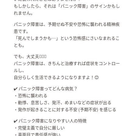
もしかしたら、それは「パニック障害」のサインかもし
れません。
パニック障害は、予期せぬ不安や恐怖に襲われる精神疾
患です。
「死んでしまうかも…」という恐怖感にさいなまれるこ
とも。
でも、大丈夫🙆‍♀️✨
パニック障害は、きちんと治療すれば症状をコントロー
ルし、
自分らしく生活できるようになりますよ！😊
✔️ パニック障害ってどんな病気？
・恐怖に襲われる
・動悸、息苦しさ、発汗、めまいなどの症状が出る
・発作が起きることに対する不安 (予期不安) を感じる
✔️ パニック障害になりやすい人の特徴
・完璧主義で自分に厳しい
・真面目で責任感が強い