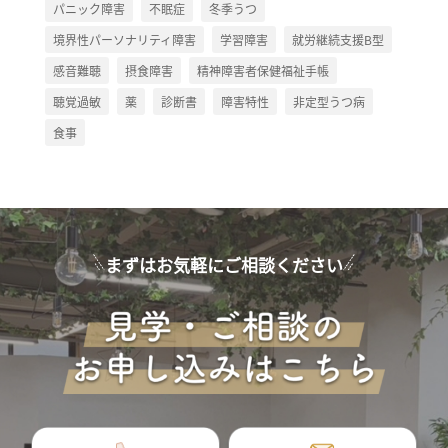
パニック障害
不眠症
冬季うつ
境界性パーソナリティ障害
学習障害
就労継続支援B型
感音難聴
摂食障害
精神障害者保健福祉手帳
聴覚過敏
薬
診断書
障害特性
非定型うつ病
食事
まずはお気軽にご相談ください