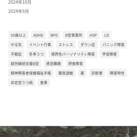
2024年10月
2024年9月
50歳以上
ADHD
BPD
B型事業所
HSP
LD
やる気
イベント行事
ストレス
ダウン症
パニック障害
不眠症
冬季うつ
境界性パーソナリティ障害
学習障害
就労継続支援B型
感音難聴
摂食障害
精神障害者保健福祉手帳
聴覚過敏
薬
診断書
障害特性
非定型うつ病
食事